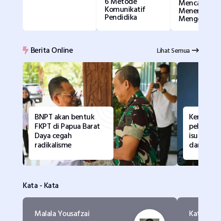
6 Metode
Mencari,
Komunikatif
Menemukan,
Pendidika
Menggu
Berita Online
Lihat Semua
BNPT akan bentuk
Kemenku
FKPT di Papua Barat
pelajari 
Daya cegah
isu huku
radikalisme
dari LSM
Kata - Kata
Malala Yousafzai
Kata Khali