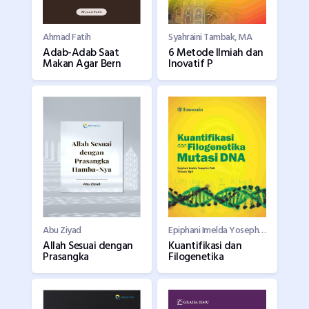
Ahmad Fatih
Syahraini Tambak, MA
Adab-Adab Saat
6 Metode Ilmiah dan
Makan Agar Bern
Inovatif P
Abu Ziyad
Epiphani Imelda Yosephin Palit, S.Si., M.Si.
Allah Sesuai dengan
Kuantifikasi dan
Prasangka
Filogenetika