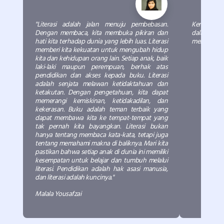
"Literasi adalah jalan menuju pembebasan.
Kemudian a
Dengan membaca, kita membuka pikiran dan
dalam keme
hati kita terhadap dunia yang lebih luas. Literasi
meneriakin
memberi kita kekuatan untuk mengubah hidup
kita dan kehidupan orang lain. Setiap anak, baik
laki-laki maupun perempuan, berhak atas
pendidikan dan akses kepada buku. Literasi
adalah senjata melawan ketidaktahuan dan
ketakutan. Dengan pengetahuan, kita dapat
memerangi kemiskinan, ketidakadilan, dan
kekerasan. Buku adalah teman terbaik yang
dapat membawa kita ke tempat-tempat yang
tak pernah kita bayangkan. Literasi bukan
hanya tentang membaca kata-kata, tetapi juga
tentang memahami makna di baliknya. Mari kita
pastikan bahwa setiap anak di dunia ini memiliki
kesempatan untuk belajar dan tumbuh melalui
literasi. Pendidikan adalah hak asasi manusia,
dan literasi adalah kuncinya."
Malala Yousafzai