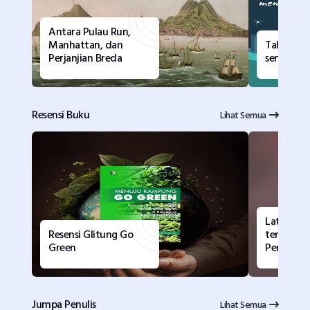
Antara Pulau Run,
Manhattan, dan
Tahun de
Perjanjian Breda
semangat
Resensi Buku
Lihat Semua
Latar Filo
Resensi Glitung Go
tentang I
Green
Pengetah
Jumpa Penulis
Lihat Semua