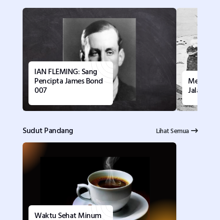
IAN FLEMING: Sang
Pencipta James Bond
Menikmati
007
Jalaluddi
Sudut Pandang
Lihat Semua
Waktu Sehat Minum