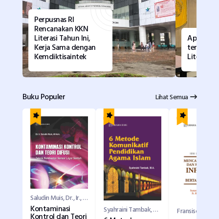
Perpusnas RI
Rencanakan KKN
Literasi Tahun Ini,
Apa Kata
Kerja Sama dengan
tentang 
Kemdiktisaintek
Literasi?
Buku Populer
Lihat Semua
Saludin Muis, Dr., Ir., M. Kom
Kontaminasi
Syahraini Tambak, MA
Kontrol dan Teori